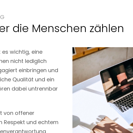
NG
 der die Menschen zählen
es wichtig, eine
hen nicht lediglich
gagiert einbringen und
iche Qualität und ein
ören dabei untrennbar
gt von offener
m Respekt und echtem
genverantwortung