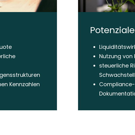
Potenziale
quote
Liquiditätswi
rliche
Nutzung von 
steuerliche 
gensstrukturen
Schwachstel
chen Kennzahlen
Compliance-S
Dokumentati