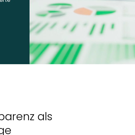
parenz als
ge